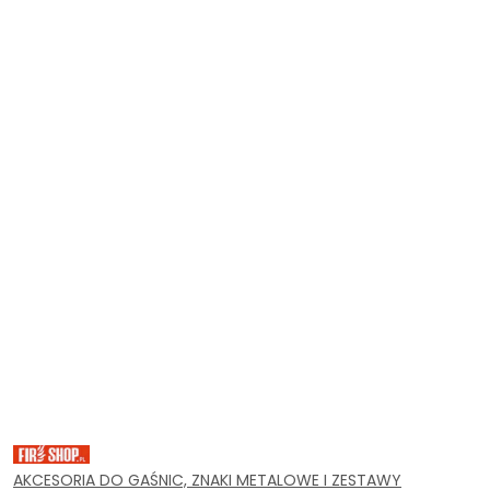
SPRZĘT
PPOŻ,
WYPOSAŻENIE
AKCESORIA DO GAŚNIC, ZNAKI METALOWE I ZESTAWY