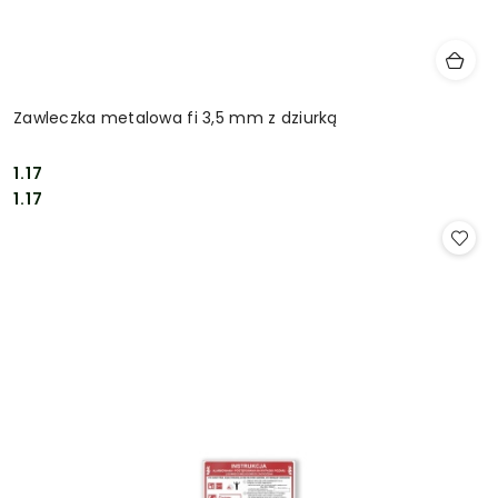
Zawleczka metalowa fi 3,5 mm z dziurką
1.17
Cena:
Cena:
1.17