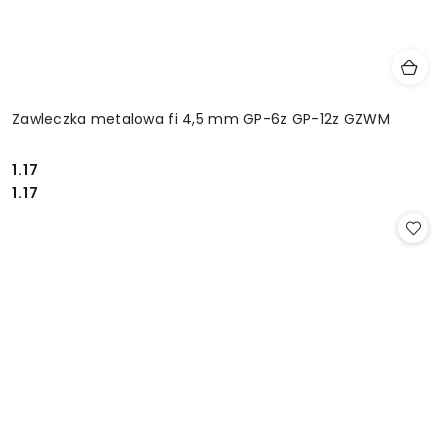
Zawleczka metalowa fi 4,5 mm GP-6z GP-12z GZWM
1.17
Cena:
Cena:
1.17