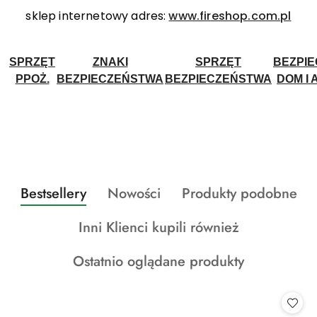
sklep internetowy adres:
www.fireshop.com.pl
SPRZĘT
ZNAKI
SPRZĘT
BEZPI
PPOŻ.
BEZPIECZEŃSTWA
BEZPIECZEŃSTWA
DOM I 
Produkty
Produkty
Produkty
Bestsellery
Nowości
Produkty podobne
Pomiń karuzelę produktów
o
o
o
Produkty
Inni Klienci kupili również
statusie:
statusie:
statusie:
o
Produkty
Ostatnio oglądane produkty
statusie:
o
statusie: