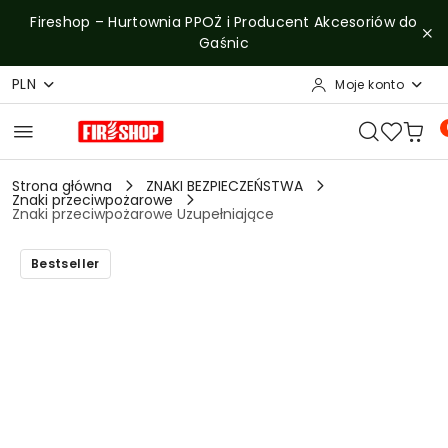
Przejdź do treści głównej
Przejdź do wyszukiwarki
Przejdź do moje konto
Przejdź do menu głównego
Przejdź do opisu produktu
Przejdź do stopki
Fireshop – Hurtownia PPOŻ i Producent Akcesoriów do
Gaśnic
PLN
Moje konto
Strona główna
ZNAKI BEZPIECZEŃSTWA
Znaki przeciwpożarowe
Znaki przeciwpożarowe Uzupełniające
Bestseller