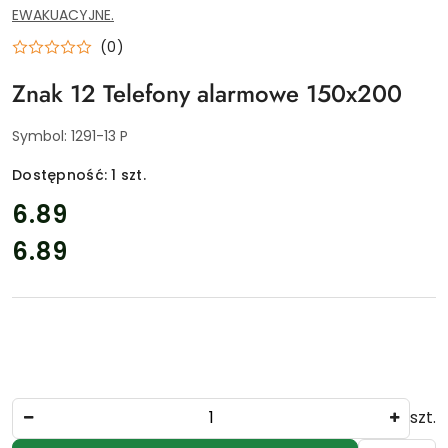
I
EWAKUACYJNE.
NARZĘDZIA
DLA
SERWISU
(0)
GAŚNIC.
ZAOPTRZENIE
Znak 12 Telefony alarmowe 150x200
PRZEMYSŁU
I
INSTYTUCJI.
AKCESORIA
Symbol:
1291-13 P
MONAŻOWE
DO
GAŚNIC
Dostępność:
1
szt.
I
ZNAKÓW.
cena:
6.89
6.89
Cena:
Ilość
szt.