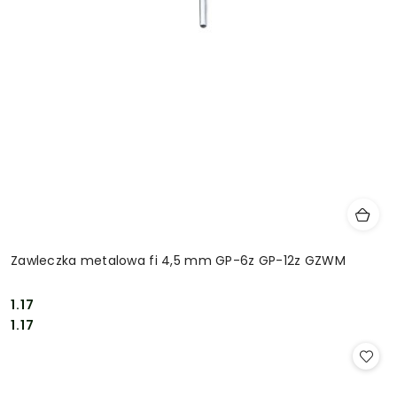
Zawleczka metalowa fi 4,5 mm GP-6z GP-12z GZWM
1.17
Cena:
Cena:
1.17