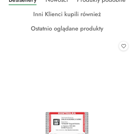
Pomiń karuzelę produktów
o
o
o
Produkty
Inni Klienci kupili również
statusie:
statusie:
statusie:
o
Produkty
Ostatnio oglądane produkty
statusie:
o
statusie: