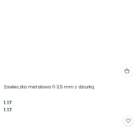
Zawleczka metalowa fi 3,5 mm z dziurką
1.17
Cena:
Cena:
1.17