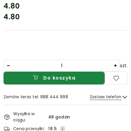
cena:
4.80
4.80
Cena:
Ilość
szt.
Do koszyka
Zamów teraz tel. 888 444 998
Zostaw telefon
Dostępność
Wysyłka w
i
48 godzin
ciągu:
Wyślij
dostawa
Cena przesyłki:
18.5