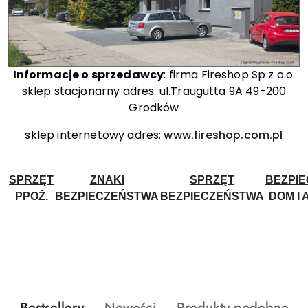
Informacje o sprzedawcy
: firma Fireshop Sp z o.o.
sklep stacjonarny adres: ul.Traugutta 9A 49-200
Grodków
sklep internetowy adres:
www.fireshop.com.pl
SPRZĘT
ZNAKI
SPRZĘT
BEZPI
PPOŻ.
BEZPIECZEŃSTWA
BEZPIECZEŃSTWA
DOM I 
Produkty
Produkty
Produkty
Bestsellery
Nowości
Produkty podobne