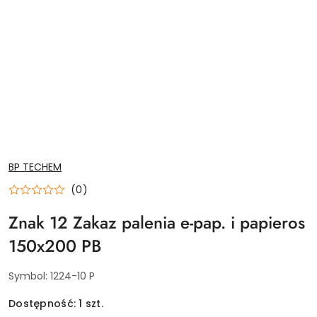
NAZWA
BP TECHEM
PRODUCENTA:
(0)
Znak 12 Zakaz palenia e-pap. i papieros
150x200 PB
Symbol:
1224-10 P
Dostępność:
1
szt.