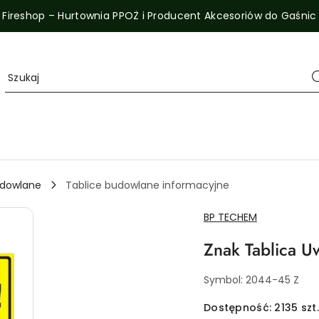
Fireshop – Hurtownia PPOŻ i Producent Akcesoriów do Gaśnic
udowlane
Tablice budowlane informacyjne
NAZWA
BP TECHEM
PRODUCENTA:
Znak Tablica 
Symbol:
2044-45 Z
Dostępność:
2135
szt.