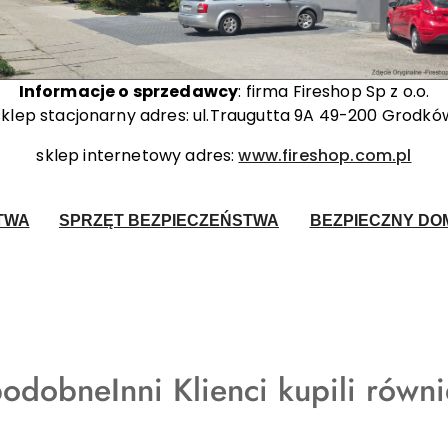
Informacje o sprzedawcy
: firma Fireshop Sp z o.o.
sklep stacjonarny adres: ul.Traugutta 9A 49-200 Grodkó
sklep internetowy adres:
www.fireshop.com.pl
TWA
SPRZĘT BEZPIECZEŃSTWA
BEZPIECZNY DOM
Produkty
podobne
Inni Klienci kupili równ
o