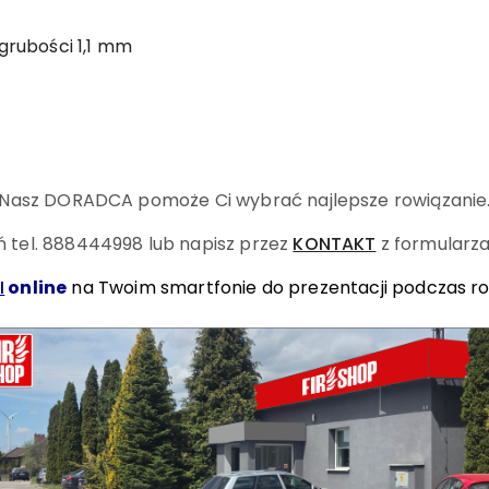
 grubości 1,1 mm
Nasz DORADCA pomoże Ci wybrać najlepsze rowiązanie
 tel. 888444998
lub napisz przez
KONTAKT
z formularza
I
online
na Twoim smartfonie do prezentacji podczas r