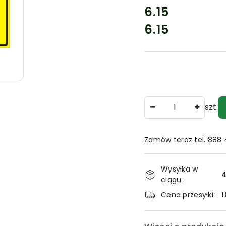
cena:
6.15
6.15
Cena:
Ilość
szt.
Zamów teraz tel. 888
Dostępność
Wysyłka w
i
4
ciągu:
dostawa
Cena przesyłki:
1