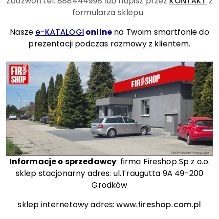
Zadzwoń tel. 888444998
lub napisz przez
KONTAKT
z
formularza sklepu.
Nasze
e-KATALOGI
online
na Twoim smartfonie do
prezentacji podczas rozmowy z klientem.
Informacje o sprzedawcy
: firma Fireshop Sp z o.o.
sklep stacjonarny adres: ul.Traugutta 9A 49-200
Grodków
sklep internetowy adres:
www.fireshop.com.pl