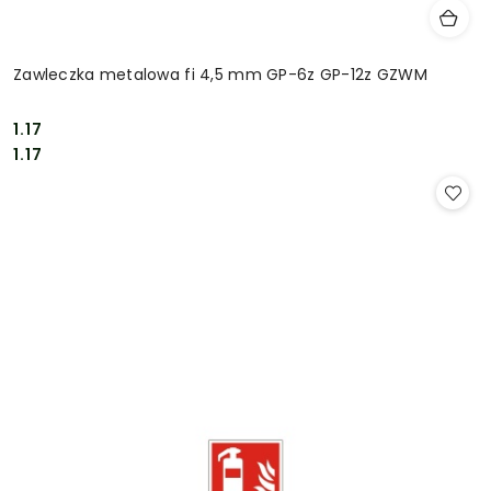
Zawleczka metalowa fi 4,5 mm GP-6z GP-12z GZWM
1.17
Cena:
Cena:
1.17