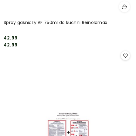
Spray gaśniczy AF 750ml do kuchni Reinoldmax
42.99
Cena:
Cena:
42.99