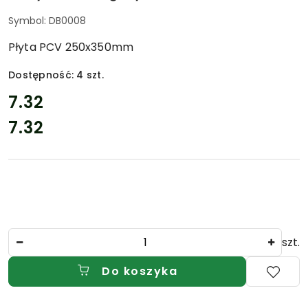
Symbol:
DB0008
Płyta PCV 250x350mm
Dostępność:
4
szt.
cena:
7.32
7.32
Cena:
Ilość
szt.
Do koszyka