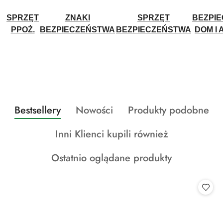
SPRZĘT
ZNAKI
SPRZĘT
BEZPI
PPOŻ.
BEZPIECZEŃSTWA
BEZPIECZEŃSTWA
DOM I 
Produkty
Produkty
Produkty
Bestsellery
Nowości
Produkty podobne
Pomiń karuzelę produktów
o
o
o
Produkty
Inni Klienci kupili również
statusie:
statusie:
statusie:
o
Produkty
Ostatnio oglądane produkty
statusie:
o
statusie: