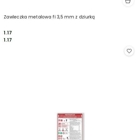
Zawleczka metalowa fi 3,5 mm z dziurką
1.17
Cena:
Cena:
1.17