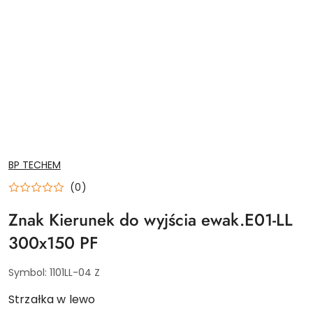
NAZWA
BP TECHEM
PRODUCENTA:
(0)
Znak Kierunek do wyjścia ewak.E01-LL
300x150 PF
Symbol:
1101LL-04 Z
Strzałka w lewo