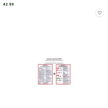
Cena:
Cena:
42.99