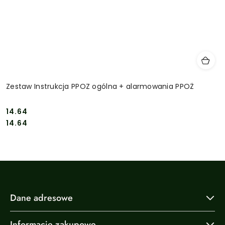
Zestaw Instrukcja PPOZ ogólna + alarmowania PPOŻ
14.64
Cena:
Cena:
14.64
Dane adresowe
Informacje zakupowe