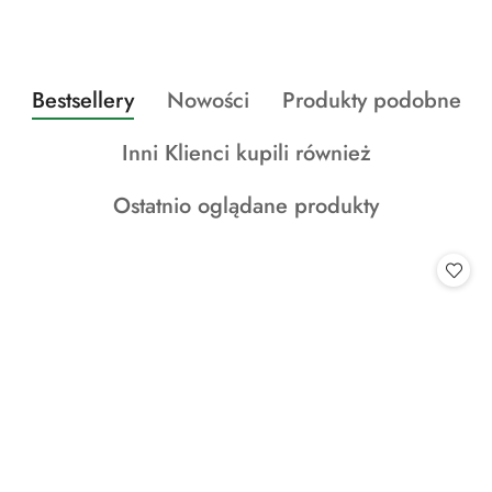
Produkty
Produkty
Produkty
Bestsellery
Nowości
Produkty podobne
Pomiń karuzelę produktów
o
o
o
Produkty
Inni Klienci kupili również
statusie:
statusie:
statusie:
o
Produkty
Ostatnio oglądane produkty
statusie:
o
statusie: