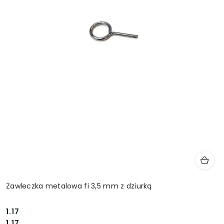
Zawleczka metalowa fi 3,5 mm z dziurką
1.17
Cena:
Cena:
1.17