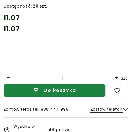
Dostępność:
20
szt.
cena:
11.07
11.07
Cena:
Ilość
szt.
Do koszyka
Zamów teraz tel. 888 444 998
Zostaw telefon
Dostępność
Wysyłka w
i
48 godzin