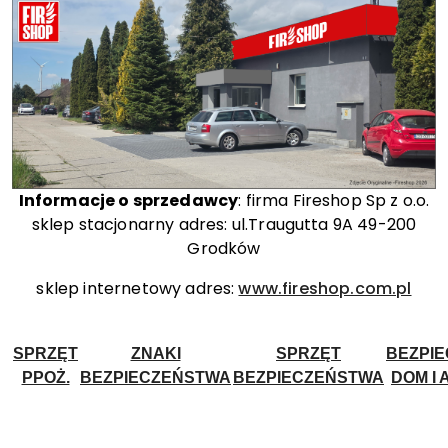
Informacje o sprzedawcy
: firma Fireshop Sp z o.o.
sklep stacjonarny adres: ul.Traugutta 9A 49-200
Grodków
sklep internetowy adres:
www.fireshop.com.pl
SPRZĘT
ZNAKI
SPRZĘT
BEZPI
PPOŻ.
BEZPIECZEŃSTWA
BEZPIECZEŃSTWA
DOM I 