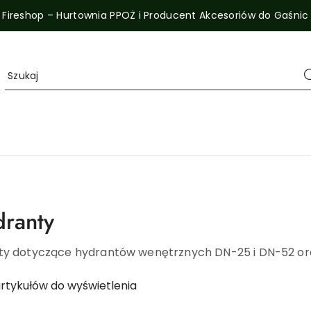
Fireshop – Hurtownia PPOŻ i Producent Akcesoriów do Gaśnic
ranty
y dotyczące hydrantów wenętrznych DN-25 i DN-52 or
artykułów do wyświetlenia