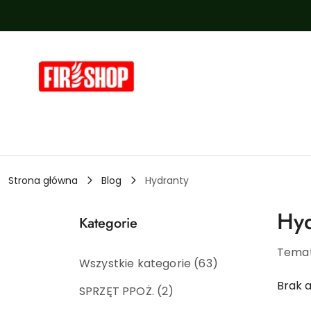
Przejdź do treści głównej
Przejdź do wyszukiwarki
Przejdź do moje konto
Przejdź do menu głównego
Przejdź do stopki
Strona główna
Blog
Hydranty
Hyd
Kategorie
Temat
Wszystkie kategorie
(63)
Brak 
SPRZĘT PPOŻ.
(2)