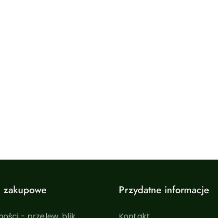
e zakupowe
Przydatne informacje
ości - przelew, blik
Kontakt