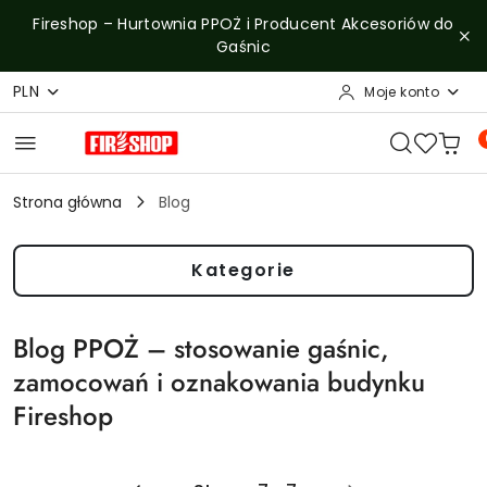
Przejdź do treści głównej
Przejdź do wyszukiwarki
Przejdź do moje konto
Przejdź do menu głównego
Przejdź do stopki
Fireshop – Hurtownia PPOŻ i Producent Akcesoriów do
Gaśnic
PLN
Moje konto
Strona główna
Blog
Kategorie
Blog PPOŻ – stosowanie gaśnic,
zamocowań i oznakowania budynku
Fireshop