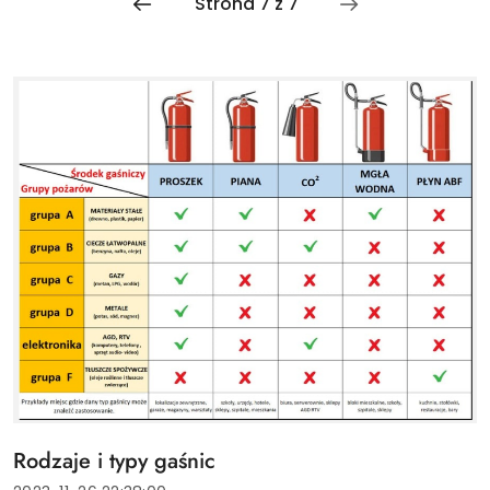
Tytuł
Rodzaje i typy gaśnic
artykułu: