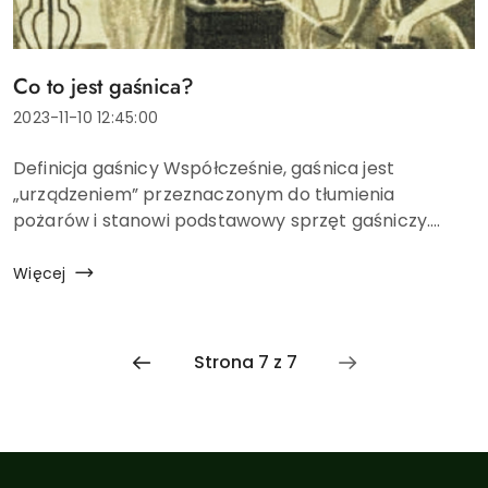
Tytuł
Co to jest gaśnica?
artykułu:
Data
2023-11-10 12:45:00
dodania:
Treść
Definicja gaśnicy Współcześnie, gaśnica jest
artykułu:
„urządzeniem” przeznaczonym do tłumienia
pożarów i stanowi podstawowy sprzęt gaśniczy.
Początkowo, pierwszy model gaśnicy został
opracowany w 1734 roku przez niemieckiego lekarza
Więcej
...