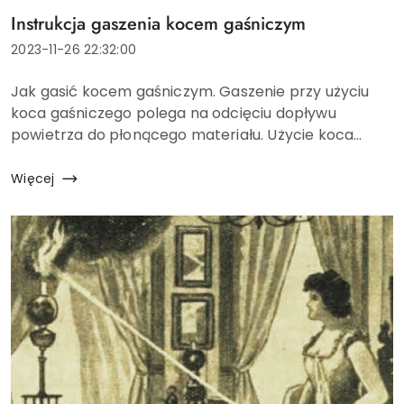
Tytuł
Instrukcja gaszenia kocem gaśniczym
artykułu:
Data
2023-11-26 22:32:00
dodania:
Treść
Jak gasić kocem gaśniczym. Gaszenie przy użyciu
artykułu:
koca gaśniczego polega na odcięciu dopływu
powietrza do płonącego materiału. Użycie koca
gaśniczego sprowadza się do przykrycia płonącego
materiału tak, aby ograniczyć dopływ tlenu do
Więcej
palącego się mate...