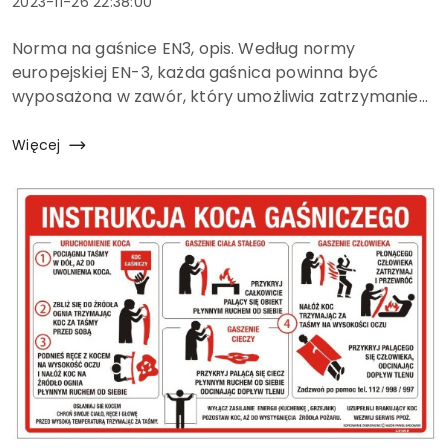
Data
2023-11-26 22:38:00
dodania:
Treść
Norma na gaśnice EN3, opis. Według normy
artykułu:
europejskiej EN-3, każda gaśnica powinna być
wyposażona w zawór, który umożliwia zatrzymanie
wypływu środka gaśniczego w dowolnym momencie.
Gaśnice zawierające więcej niż 3 kg środka
Więcej
gaśniczego powinn...