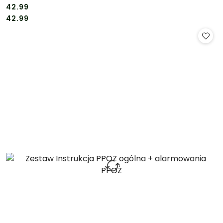
42.99
Cena:
Cena:
42.99