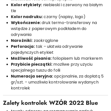
Kolor etykiety:
niebieski i czerwony na białym
tle
Kolor nadruku:
czarny (napisy, logo)
Wykończenie:
druk termo-transferowy na
wstędze z papierowym podkładem do
odrywania
Narożniki:
zaokrąglone
Perforacja:
tak – ułatwia odrywanie
pojedynczych etykiet
Możliwość pisania:
foliopisem lub markerem
Przybicie pieczątki:
możliwe przy użyciu
specjalnego tuszu do folii
Numeracja seryjna:
opcjonalnie, za dopłatą 5
gr/szt. – umożliwia kontrolowanie wydanych
kontrolek
Zalety kontrolek WZÓR 2022 Blue