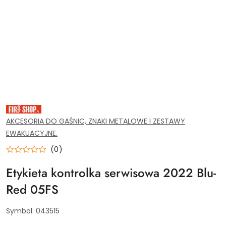
SPRZĘT
PPOŻ,
WYPOSAŻENIE
AKCESORIA DO GAŚNIC, ZNAKI METALOWE I ZESTAWY
I
EWAKUACYJNE.
NARZĘDZIA
DLA
SERWISU
(0)
GAŚNIC.
ZAOPTRZENIE
Etykieta kontrolka serwisowa 2022 Blu-
PRZEMYSŁU
I
INSTYTUCJI.
Red 05FS
AKCESORIA
MONAŻOWE
DO
Symbol:
043515
GAŚNIC
I
ZNAKÓW.