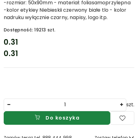
-rozmiar: 50x90mm - materiał: foliasamoprzylepna
-kolor etykiey Niebieskii czerwony białe tlo - kolor
nadruku wyłącznie czarny, napisy, logo itp.
Dostępność:
19213
szt.
cena:
0.31
0.31
Cena:
Ilość
szt.
Do koszyka
Zamów teraz tel. 888 444 998
Zostaw telefon