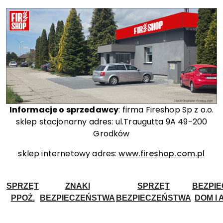
Informacje o sprzedawcy
: firma Fireshop Sp z o.o.
sklep stacjonarny adres: ul.Traugutta 9A 49-200
Grodków
sklep internetowy adres:
www.fireshop.com.pl
SPRZĘT
ZNAKI
SPRZĘT
BEZPI
PPOŻ.
BEZPIECZEŃSTWA
BEZPIECZEŃSTWA
DOM I 