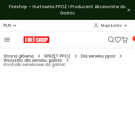
Przejdź do treści głównej
Przejdź do wyszukiwarki
Przejdź do moje konto
Przejdź do menu głównego
Przejdź do opisu produktu
Przejdź do stopki
Fireshop – Hurtownia PPOŻ i Producent Akcesoriów do
Gaśnic
PLN
Moje konto
Strona główna
SPRZĘT PPOŻ
Dla serwisu ppoż
Wszystko dla serwisu gaśnic
Kontrolki serwisowe do gaśnic