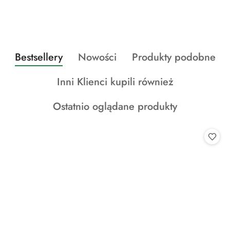
Produkty
Produkty
Produkty
Bestsellery
Nowości
Produkty podobne
Pomiń karuzelę produktów
o
o
o
Produkty
Inni Klienci kupili również
statusie:
statusie:
statusie:
o
Produkty
Ostatnio oglądane produkty
statusie:
o
statusie: