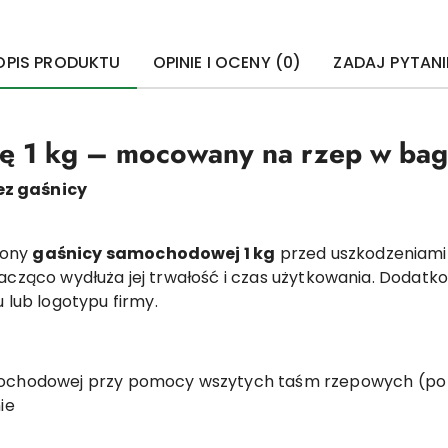
OPIS PRODUKTU
OPINIE I OCENY (0)
ZADAJ PYTANI
cę 1 kg – mocowany na rzep w ba
ez gaśnicy
rony
gaśnicy samochodowej 1 kg
przed uszkodzeniami
nacząco wydłuża jej trwałość i czas użytkowania. Dodatk
 lub logotypu firmy.
ochodowej przy pomocy wszytych taśm rzepowych (po 
ie