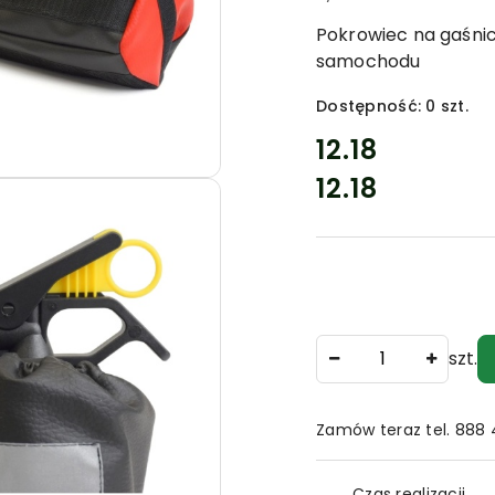
INSTYTUCJI.
AKCESORIA
Pokrowiec na gaśni
MONAŻOWE
DO
samochodu
GAŚNIC
I
ZNAKÓW.
Dostępność:
0
szt.
cena:
12.18
12.18
Cena:
Ilość
szt.
Zamów teraz tel. 888
Dostępność
Czas realizacji