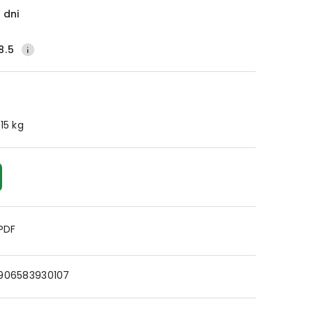
 dni
8.5
.15 kg
 PDF
906583930107