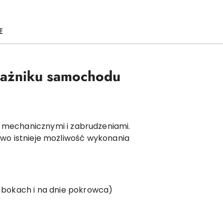
E
gażniku samochodu
 mechanicznymi i zabrudzeniami.
owo istnieje możliwość wykonania
bokach i na dnie pokrowca)