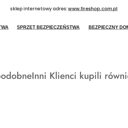
sklep internetowy adres:
www.fireshop.com.pl
TWA
SPRZĘT BEZPIECZEŃSTWA
BEZPIECZNY DOM
Produkty
podobne
Inni Klienci kupili równ
o
statusie: