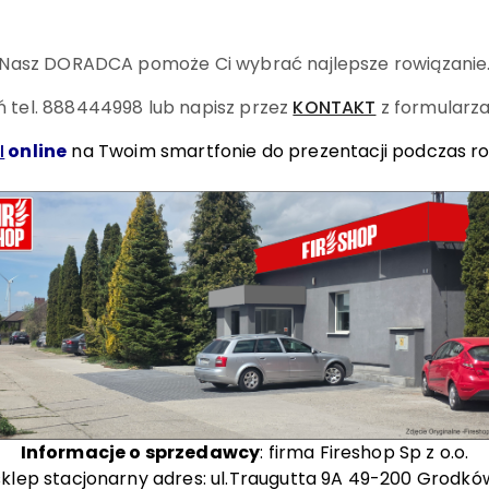
Nasz DORADCA pomoże Ci wybrać najlepsze rowiązanie
 tel. 888444998
lub napisz przez
KONTAKT
z formularza
I
online
na Twoim smartfonie do prezentacji podczas r
Informacje o sprzedawcy
: firma Fireshop Sp z o.o.
sklep stacjonarny adres: ul.Traugutta 9A 49-200 Grodkó