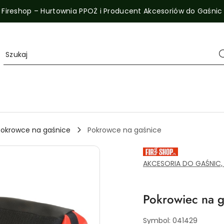
Fireshop – Hurtownia PPOŻ i Producent Akcesoriów do Gaśnic
Pokrowce na gaśnice
Pokrowce na gaśnice
SPRZĘT
PPOŻ,
WYPOSAŻENIE
AKCESORIA DO GAŚNIC,
I
NARZĘDZIA
DLA
SERWISU
Pokrowiec na g
GAŚNIC.
ZAOPTRZENIE
PRZEMYSŁU
I
Symbol:
041429