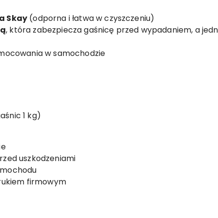
a Skay
(odporna i łatwa w czyszczeniu)
ą
, która zabezpiecza gaśnicę przed wypadaniem, a jedn
o mocowania w samochodzie
śnic 1 kg)
ie
rzed uszkodzeniami
samochodu
drukiem firmowym