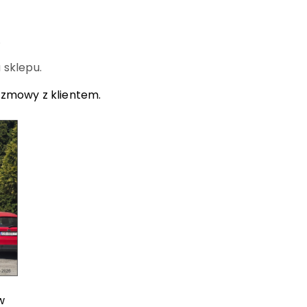
.
 sklepu.
ozmowy z klientem.
w