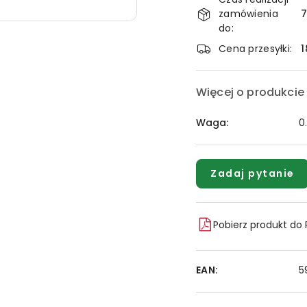
i
zamówienia
7
dostawa
do:
Cena przesyłki:
1
Więcej o produkcie
Waga:
0
Zadaj pytanie
Pobierz produkt do
EAN:
5