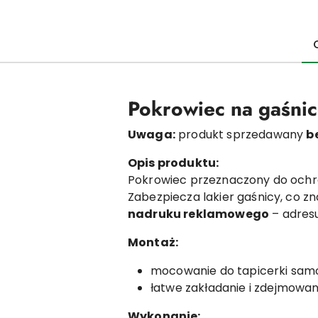
Pokrowiec na gaśni
Uwaga:
produkt sprzedawany
b
Opis produktu:
Pokrowiec przeznaczony do och
Zabezpiecza lakier gaśnicy, co z
nadruku reklamowego
– adresu
Montaż:
mocowanie do tapicerki sam
łatwe zakładanie i zdejmowan
Wykonanie: