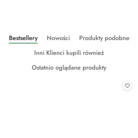
Produkty
Produkty
Produkty
Bestsellery
Nowości
Produkty podobne
Pomiń karuzelę produktów
o
o
o
Produkty
Inni Klienci kupili również
statusie:
statusie:
statusie:
o
Produkty
Ostatnio oglądane produkty
statusie:
o
statusie: