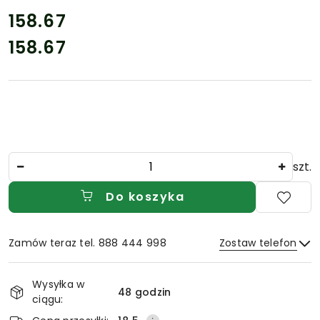
cena:
158.67
158.67
Cena:
Ilość
szt.
Do koszyka
Zamów teraz tel. 888 444 998
Zostaw telefon
Dostępność
Wysyłka w
i
48 godzin
ciągu:
Wyślij
dostawa