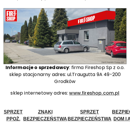
Informacje o sprzedawcy
: firma Fireshop Sp z o.o.
sklep stacjonarny adres: ul.Traugutta 9A 49-200
Grodków
sklep internetowy adres:
www.fireshop.com.pl
SPRZĘT
ZNAKI
SPRZĘT
BEZPI
PPOŻ.
BEZPIECZEŃSTWA
BEZPIECZEŃSTWA
DOM I 