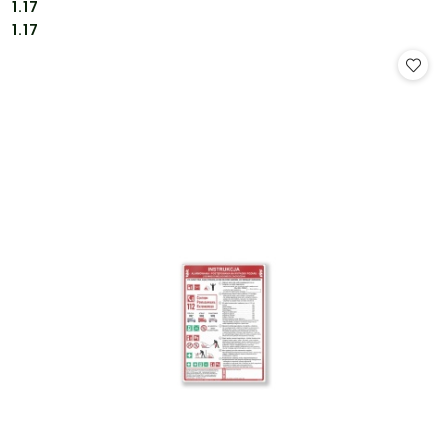
1.17
Cena:
Cena:
1.17