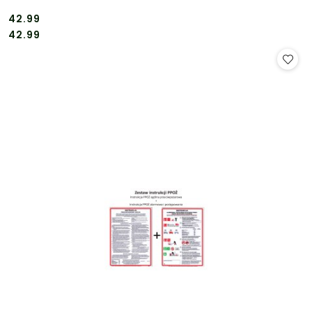
42.99
Cena:
Cena:
42.99