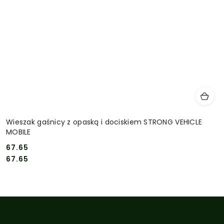
Wieszak gaśnicy z opaską i dociskiem STRONG VEHICLE
MOBILE
67.65
Cena:
Cena:
67.65