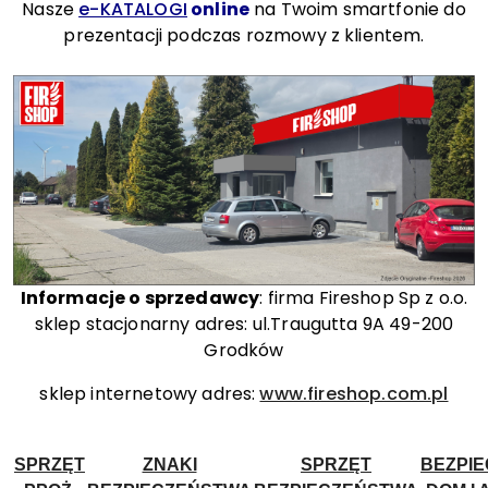
Nasze
e-KATALOGI
online
na Twoim smartfonie do
prezentacji podczas rozmowy z klientem.
Informacje o sprzedawcy
: firma Fireshop Sp z o.o.
sklep stacjonarny adres: ul.Traugutta 9A 49-200
Grodków
sklep internetowy adres:
www.fireshop.com.pl
SPRZĘT
ZNAKI
SPRZĘT
BEZPI