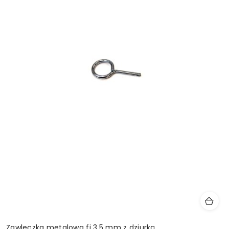
Zawleczka metalowa fi 3,5 mm z dziurką