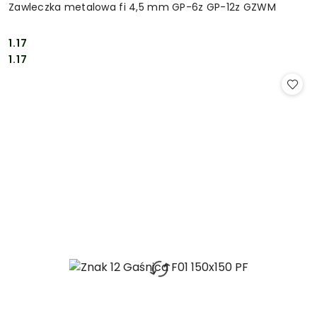
Zawleczka metalowa fi 4,5 mm GP-6z GP-12z GZWM
1.17
Cena:
Cena:
1.17