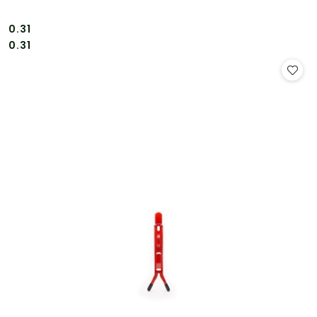
0.31
Cena:
Cena:
0.31