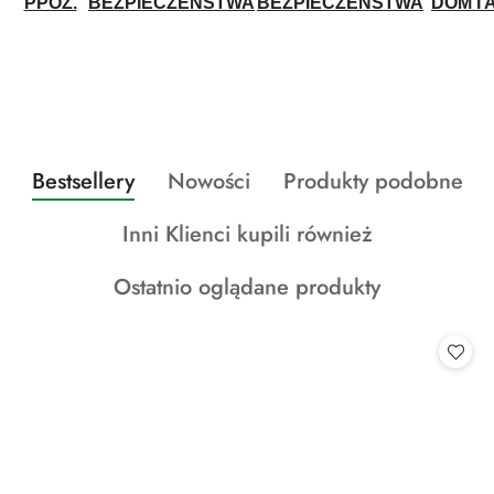
PPOŻ.
BEZPIECZEŃSTWA
BEZPIECZEŃSTWA
DOM I 
Produkty
Produkty
Produkty
Bestsellery
Nowości
Produkty podobne
Pomiń karuzelę produktów
o
o
o
Produkty
Inni Klienci kupili również
statusie:
statusie:
statusie:
o
Produkty
Ostatnio oglądane produkty
statusie:
o
statusie: