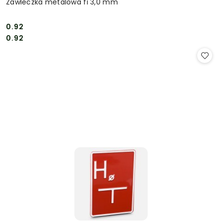
Zawleczka metalowa fi 3,0 mm
0.92
Cena:
Cena:
0.92