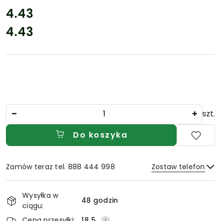
cena:
4.43
4.43
Cena:
Ilość
szt.
Do koszyka
Zamów teraz tel. 888 444 998
Zostaw telefon
Dostępność
Wysyłka w
i
48 godzin
ciągu:
Wyślij
dostawa
Cena przesyłki:
18.5