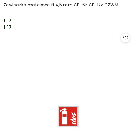
Zawleczka metalowa fi 4,5 mm GP-6z GP-12z GZWM
1.17
Cena:
Cena:
1.17