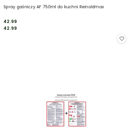
Spray gaśniczy AF 750ml do kuchni Reinoldmax
42.99
Cena:
Cena:
42.99