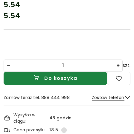
cena:
5.54
5.54
Cena:
Ilość
szt.
Do koszyka
Zamów teraz tel. 888 444 998
Zostaw telefon
Dostępność
Wysyłka w
i
48 godzin
ciągu:
Wyślij
dostawa
Cena przesyłki:
18.5