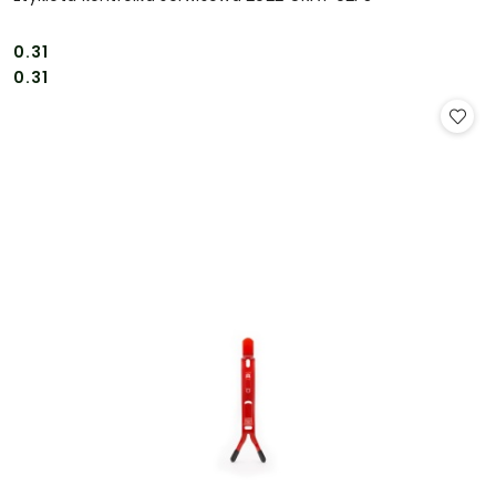
0.31
Cena:
Cena:
0.31