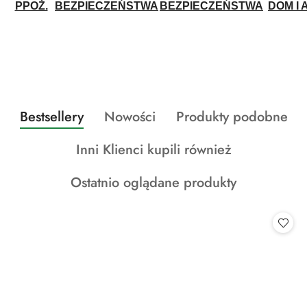
PPOŻ.
BEZPIECZEŃSTWA
BEZPIECZEŃSTWA
DOM I 
Produkty
Produkty
Produkty
Bestsellery
Nowości
Produkty podobne
Pomiń karuzelę produktów
o
o
o
Produkty
Inni Klienci kupili również
statusie:
statusie:
statusie:
o
Produkty
Ostatnio oglądane produkty
statusie:
o
statusie: