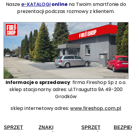
Nasze
e-KATALOGI
online
na Twoim smartfonie do
prezentacji podczas rozmowy z klientem.
Informacje o sprzedawcy
: firma Fireshop Sp z o.o.
sklep stacjonarny adres: ul.Traugutta 9A 49-200
Grodków
sklep internetowy adres:
www.fireshop.com.pl
SPRZĘT
ZNAKI
SPRZĘT
BEZPI