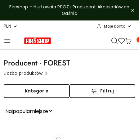
Przejdź do treści głównej
Przejdź do wyszukiwarki
Przejdź do moje konto
Przejdź do menu głównego
Przejdź do stopki
Fireshop – Hurtownia PPOŻ i Producent Akcesoriów do
Gaśnic
PLN
Moje konto
Producent - FOREST
Liczba produktów:
1
Kategorie
Filtruj
Zastosowano
Sortuj
według
sortowanie:
Najpopularniejsze.