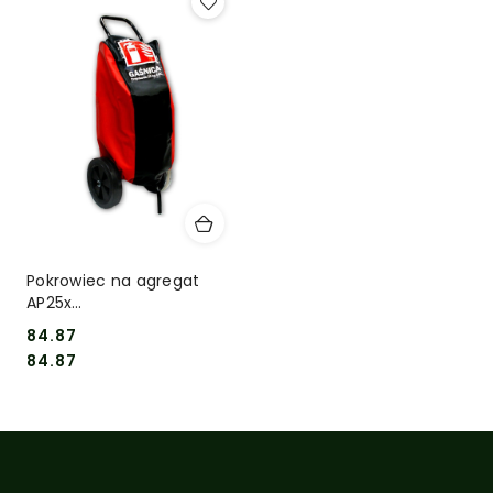
Pokrowiec na agregat
AP25x
G(czarno/czerwony)
84.87
LONG
Cena:
Cena:
84.87