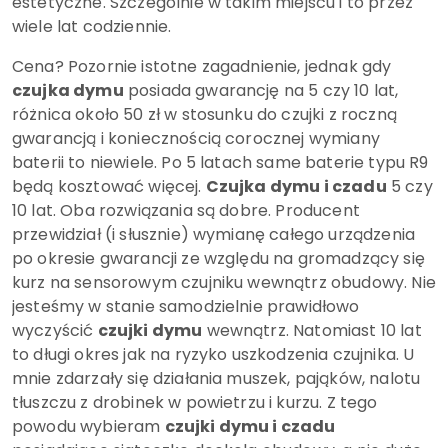
estetyczne. Szczególnie w takim miejscu i to przez
wiele lat codziennie.
Cena? Pozornie istotne zagadnienie, jednak gdy
czujka dymu
posiada gwarancję na 5 czy 10 lat,
różnica około 50 zł w stosunku do czujki z roczną
gwarancją i koniecznością corocznej wymiany
baterii to niewiele. Po 5 latach same baterie typu R9
będą kosztować więcej.
Czujka dymu i czadu
5 czy
10 lat. Oba rozwiązania są dobre. Producent
przewidział (i słusznie) wymianę całego urządzenia
po okresie gwarancji ze względu na gromadzący się
kurz na sensorowym czujniku wewnątrz obudowy. Nie
jesteśmy w stanie samodzielnie prawidłowo
wyczyścić
czujki dymu
wewnątrz. Natomiast 10 lat
to długi okres jak na ryzyko uszkodzenia czujnika. U
mnie zdarzały się działania muszek, pająków, nalotu
tłuszczu z drobinek w powietrzu i kurzu. Z tego
powodu wybieram
czujki dymu i czadu