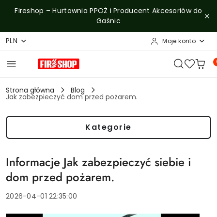
Przejdź do treści głównej
Przejdź do wyszukiwarki
Przejdź do moje konto
Przejdź do menu głównego
Przejdź do stopki
Fireshop – Hurtownia PPOŻ i Producent Akcesoriów do
Gaśnic
PLN
Moje konto
Strona główna
Blog
Jak zabezpieczyć dom przed pożarem.
Kategorie
Informacje Jak zabezpieczyć siebie i
dom przed pożarem.
2026-04-01 22:35:00