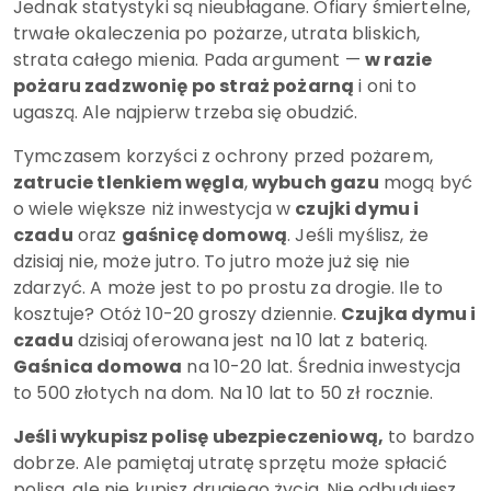
Jednak statystyki są nieubłagane. Ofiary śmiertelne,
trwałe okaleczenia po pożarze, utrata bliskich,
strata całego mienia. Pada argument —
w razie
pożaru zadzwonię po straż pożarną
i oni to
ugaszą. Ale najpierw trzeba się obudzić.
Tymczasem korzyści z ochrony przed pożarem,
zatrucie tlenkiem węgla
,
wybuch gazu
mogą być
o wiele większe niż inwestycja w
czujki dymu i
czadu
oraz
gaśnicę domową
. Jeśli myślisz, że
dzisiaj nie, może jutro. To jutro może już się nie
zdarzyć. A może jest to po prostu za drogie. Ile to
kosztuje? Otóż 10-20 groszy dziennie.
Czujka dymu i
czadu
dzisiaj oferowana jest na 10 lat z baterią.
Gaśnica domowa
na 10-20 lat. Średnia inwestycja
to 500 złotych na dom. Na 10 lat to 50 zł rocznie.
Jeśli wykupisz polisę ubezpieczeniową,
to bardzo
dobrze. Ale pamiętaj utratę sprzętu może spłacić
polisa, ale nie kupisz drugiego życia. Nie odbudujesz