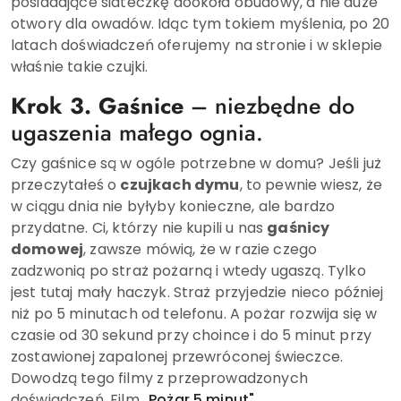
posiadające siateczkę dookoła obudowy, a nie duże
otwory dla owadów. Idąc tym tokiem myślenia, po 20
latach doświadczeń oferujemy na stronie i w sklepie
właśnie takie czujki.
Krok 3. Gaśnice
– niezbędne do
ugaszenia małego ognia.
Czy gaśnice są w ogóle potrzebne w domu? Jeśli już
przeczytałeś o
czujkach dymu
, to pewnie wiesz, że
w ciągu dnia nie byłyby konieczne, ale bardzo
przydatne. Ci, którzy nie kupili u nas
gaśnicy
domowej
, zawsze mówią, że w razie czego
zadzwonią po straż pożarną i wtedy ugaszą. Tylko
jest tutaj mały haczyk. Straż przyjedzie nieco później
niż po 5 minutach od telefonu. A pożar rozwija się w
czasie od 30 sekund przy choince i do 5 minut przy
zostawionej zapalonej przewróconej świeczce.
Dowodzą tego filmy z przeprowadzonych
doświadczeń. Film
„Pożar 5 minut"
..