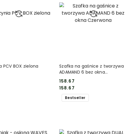
DO KOSZYKA
DO KOSZYKA
ia PCV BOX zielona
Szafka na gaśnice z tworzywa
ADAMAND 6 bez okna
Czerwona
158.67
Cena:
Cena:
158.67
Bestseller