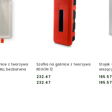
 KOSZYKA
DO KOSZYKA
nice z tworzywa
Szafka na gaśnice z tworzywa
Stojak
TALL bezbarwna
REGON 12
wisząc
232.47
195.57
Cena:
Cena:
Cena:
Cena:
232.47
195.57