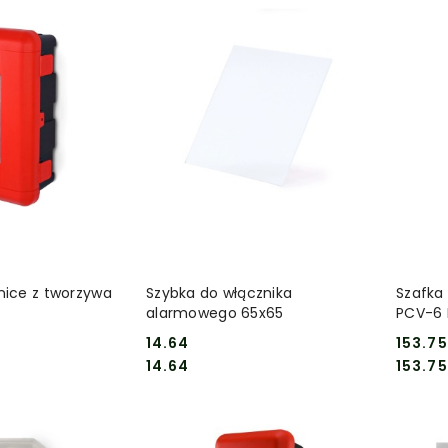
 KOSZYKA
DO KOSZYKA
nice z tworzywa
Szybka do włącznika
Szafka
alarmowego 65x65
PCV-6 
14.64
153.75
Cena:
Cena:
Cena:
Cena:
14.64
153.75