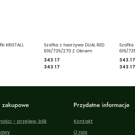
 KOSZYKA
DO KOSZYKA
ki KRISTALL
Szafka z tworzywa DUAL RED
Szafka
616/735/270 Z Oknem
616/73
opask
343.17
343.1
Cena:
Cena:
Cena:
Cena:
343.17
343.1
e zakupowe
Przydatne informacje
ości - przelew, blik
Kontakt
tawy
O nas