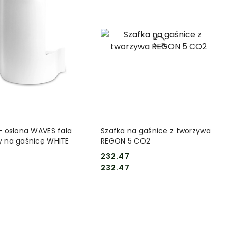
DO KOSZYKA
DO KOSZYKA
 - osłona WAVES fala
Szafka na gaśnice z tworzywa
y na gaśnicę WHITE
REGON 5 CO2
232.47
Cena:
Cena:
232.47