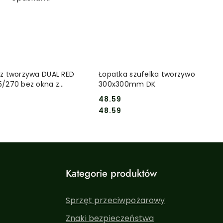
DO KOSZYKA
DO KOSZYKA
 z tworzywa DUAL RED
Łopatka szufelka tworzywo
5/270 bez okna z
300x300mm DK
ami
7
48.59
Cena:
Cena:
7
48.59
Kategorie produktów
Sprzęt przeciwpożarowy
Znaki bezpieczeństwa