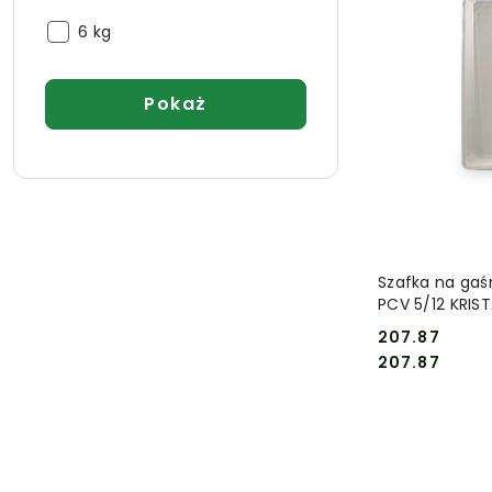
do
(w
Pasuje
gaśnic
6 kg
kg):
do
(w
gaśnic
kg):
(w
Pokaż
kg):
DO
Szafka na gaś
PCV 5/12 KRIS
207.87
Cena:
Cena:
207.87