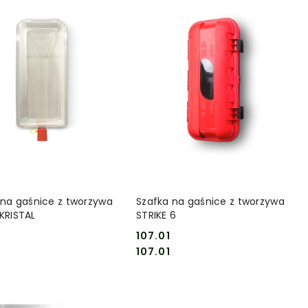
DO KOSZYKA
DO KOSZYKA
 na gaśnice z tworzywa
Szafka na gaśnice z tworzywa
KRISTAL
STRIKE 6
107.01
Cena:
Cena:
107.01