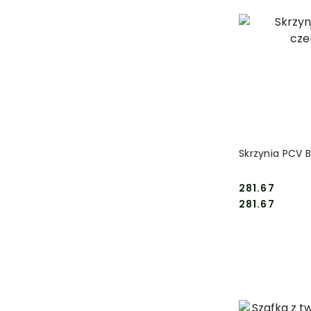
DO
Skrzynia PCV 
281.67
Cena:
Cena:
281.67