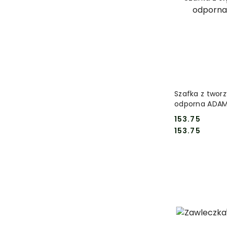
DO
Szafka z twor
odporna ADA
153.75
Cena:
Cena:
153.75