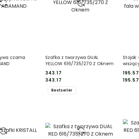
 KOSZYKA
DO KOSZYKA
zywa czarna
Szafka z tworzywa DUAL
Stojak
MAND
YELLOW 616/735/270 Z Oknem
wisząc
343.17
195.57
Cena:
Cena:
Cena:
Cena:
343.17
195.57
Bestseller