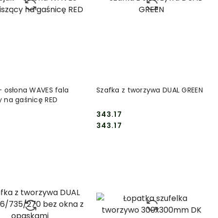
DO KOSZYKA
DO KOSZYKA
 - osłona WAVES fala
Szafka z tworzywa DUAL GREEN
y na gaśnicę RED
343.17
Cena:
Cena:
343.17