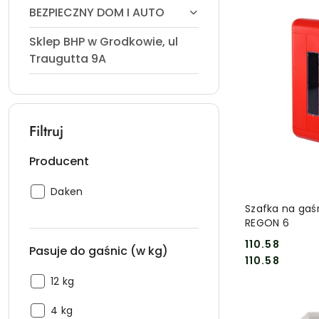
BEZPIECZNY DOM I AUTO
Sklep BHP w Grodkowie, ul
Traugutta 9A
Filtruj
Producent
Producent:
Daken
DO
Szafka na gaś
REGON 6
110.58
Pasuje do gaśnic (w kg)
Cena:
Cena:
110.58
Pasuje
12 kg
do
Pasuje
gaśnic
4 kg