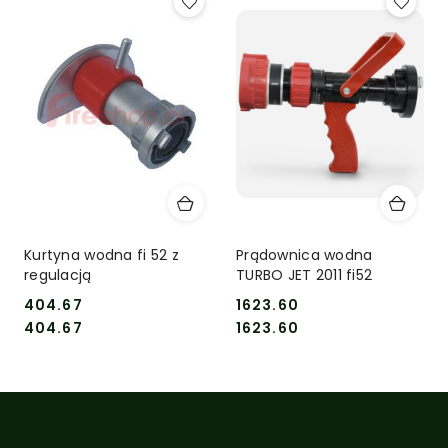
Kurtyna wodna fi 52 z
Prądownica wodna
regulacją
TURBO JET 2011 fi52
404.67
1623.60
Cena:
Cena:
Cena:
Cena:
404.67
1623.60