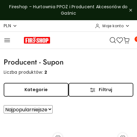
Przejdź do treści głównej
Przejdź do wyszukiwarki
Przejdź do moje konto
Przejdź do menu głównego
Przejdź do stopki
Fireshop – Hurtownia PPOŻ i Producent Akcesoriów do
Gaśnic
PLN
Moje konto
Producent - Supon
Liczba produktów:
2
Kategorie
Filtruj
Zastosowano
Sortuj
według
sortowanie:
Najpopularniejsze.