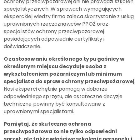
ochrony przeciwpożarowej ani nie prowadzi szkoleń
specjalistycznych. W sprawach wymagających
eksperckiej wiedzy firma zaleca skorzystanie z usług
uprawnionych rzeczoznawców PPOŻ oraz
specjalistów ochrony przeciwpożarowej
posiadających odpowiednie certyfikaty i
doświadczenie.
O zastosowaniu określonego typu gaśnicy w
określonym miejscu decyduje osoba z
wykształceniem pożarniczym lub minimum
specjalista do spraw ochrony przeciwpożarowej
.
Nasi eksperci chętnie pomogą w doborze
odpowiedniego sprzętu, ale ostateczne decyzje
techniczne powinny być konsultowane z
uprawnionymi specjalistami.
Pamiętaj, że skuteczna ochrona
przeciwpożarowa to nie tylko odpowiedni
sprzęt, ale także właściwe szkolenie personelu i