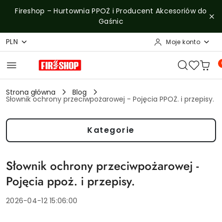
Przejdź do treści głównej
Przejdź do wyszukiwarki
Przejdź do moje konto
Przejdź do menu głównego
Przejdź do stopki
Fireshop – Hurtownia PPOŻ i Producent Akcesoriów do
Gaśnic
PLN
Moje konto
Strona główna
Blog
Słownik ochrony przeciwpożarowej - Pojęcia PPOŻ. i przepisy.
Kategorie
Słownik ochrony przeciwpożarowej -
Pojęcia ppoż. i przepisy.
2026-04-12 15:06:00