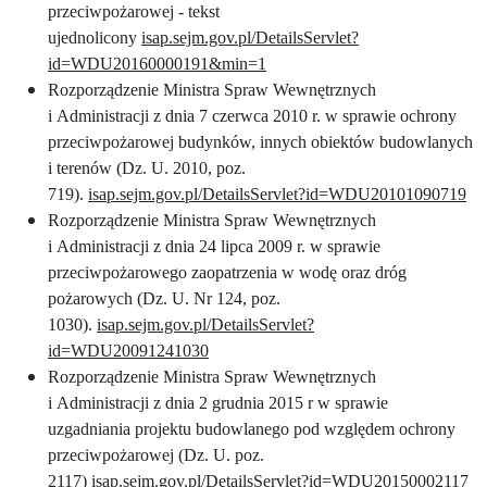
przeciwpożarowej - tekst
ujednolicony
isap.sejm.gov.pl/DetailsServlet?
id=WDU20160000191&min=1
Rozporządzenie Ministra Spraw Wewnętrznych
i Administracji z dnia 7 czerwca 2010 r. w sprawie ochrony
przeciwpożarowej budynków, innych obiektów budowlanych
i terenów (Dz. U. 2010, poz.
719).
isap.sejm.gov.pl/DetailsServlet?id=WDU20101090719
Rozporządzenie Ministra Spraw Wewnętrznych
i Administracji z dnia 24 lipca 2009 r. w sprawie
przeciwpożarowego zaopatrzenia w wodę oraz dróg
pożarowych (Dz. U. Nr 124, poz.
1030).
isap.sejm.gov.pl/DetailsServlet?
id=WDU20091241030
Rozporządzenie Ministra Spraw Wewnętrznych
i Administracji z dnia 2 grudnia 2015 r w sprawie
uzgadniania projektu budowlanego pod względem ochrony
przeciwpożarowej (Dz. U. poz.
2117)
isap.sejm.gov.pl/DetailsServlet?id=WDU20150002117